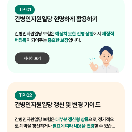
이 없는 순수보장형은 보험료가 상대적으로 저렴하
력을 고려하여 더 일찍 가입하는 것이 현명할 수 있습
간병 중 어떤 유형을 보장하는지 확인하세요. 또한, 
여 보험료 절약에 도움이 될 수 있습니다. 이러한 방
TIP 01
니다. 자녀가 태어났을 때도 중요한 가입 시점입니다. 
일당 지급 금액, 총 보장 기간, 총 지급 한도 등도 중요
법들을 통해 간병인지원일당 보험료 부담을 줄이고, 
아이가 어릴수록 질병 발생률이 낮고 보험료가 저렴
간병인지원일당 현명하게 활용하기
하게 살펴봐야 합니다. 둘째, 면책 기간과 감액 기간
하여, 혹시 모를 질병이나 사고로 인한 간병비 부담에 
을 확인해야 합니다. 대부분의 간병보험은 가입 후 일
대비할 수 있습니다. 현재 건강하다면 미루지 않고 지
정 기간(예: 90일 또는 1~2년) 동안은 보험금을 지급
간병인지원일당 보험은
예상치 못한 간병 상황
에서
재정적
금 바로 가입을 고려하는 것이 가장 좋은 선택입니다. 
하지 않거나 50%만 지급하는 면책/감액 기간이 존재
버팀목
이 되어주는
중요한 보장
입니다.
미래의 자신과 가족을 위해 미리 간병인지원일당을 
합니다. 이 기간을 명확히 이해하고 가입해야 합니다. 
준비함으로써 예상치 못한 상황에 효과적으로 대비
셋째, 진단 확정 기준을 확인해야 합니다. 특히 치매 
간병의 경우, CDR 척도 등 특정 진단 기준을 충족해
자세히 보기
야 보험금이 지급되므로, 이 기준을 명확히 알아두는 
것이 중요합니다. 넷째, 갱신 주기와 보험료 인상 가
능성을 검토해야 합니다. 갱신형 상품의 경우, 갱신 
시점에 보험료가 인상될 수 있으므로 장기적인 보험
료 부담을 예측해야 합니다. 다섯째, 본인의 건강 상
태 고지 의무를 충실히 이행해야 합니다. 과거 병력이
TIP 02
나 현재 건강 상태를 사실대로 알려야 하며, 허위 고
간병인지원일당 갱신 및 변경 가이드
지 시 추후 보험금 지급이 거절될 수 있습니다. 여섯
째, 해지환급금 유무 및 유형을 확인해야 합니다. 만
기 환급금이 없는 순수보장형인지, 아니면 환급형인
간병인지원일당 보험은
대부분 갱신형 상품
으로, 정기적으
지에 따라 보험료 수준이 달라집니다. 마지막으로, 여
로 계약을 갱신하거나
필요에 따라 내용을 변경
할 수 있습니
러 보험사의 상품을 비교하여 자신에게 가장 유리한 