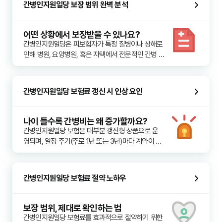
간병인지원일당 보장 범위 완벽 분석
작용하고 있습니다. 간병인지원일당은 이러한 상황
에서 가족의 경제적 안정과 환자의 적절한 돌봄을 보
장하는 중요한 역할을 합니다. 특히 장기적인 간병이 
어떤 상황에서 보장받을 수 있나요?
필요한 경우, 매일 지급되는 일당은 지속적인 간병 서
간병인지원일당은 피보험자가 특정 질병이나 상해로 
비스 이용에 큰 도움이 됩니다. 이는 단순히 치료비를 
인해 병원, 요양병원, 혹은 자택에서 전문적인 간병 
넘어선 생활비적 성격의 지원으로, 환자 본인과 가족 
서비스를 필요로 할 때 정해진 일당을 지급하는 보험
모두에게 심리적, 경제적 안정감을 제공합니다. 갑작
입니다. 이 보장은 가입 시 설정한 조건에 따라 다양
스러운 간병 상황은 예측하기 어렵기 때문에 미리 대
한 형태로 제공될 수 있으며, 간병의 종류와 기간에 
간병인지원일당 보험료 갱신 시 인상 요인
따라 지급 기준이 달라집니다. 보장 범위는 크게 두 
가지 유형으로 나눌 수 있습니다. 첫째, 직접 간병인
을 고용했을 때 발생하는 비용을 지원하는 형태입니
나이 들수록 간병비는 왜 증가할까요?
다. 이는 간병비 청구 시 영수증 등 증빙 서류 제출을 
간병인지원일당 보험은 대부분 갱신형 상품으로 운
통해 보상받을 수 있습니다. 둘째, 간병인 고용 여부
영되며, 일정 주기(주로 1년 또는 3년)마다 계약이 갱
와 관계없이 진단 또는 입원 일수에 따라 정액으로 지
신될 때 보험료가 변동될 수 있습니다. 갱신 시 보험
급하는 형태입니다. 특정 질병(예: 치매, 파킨슨병) 진
료가 인상되는 주요 요인들을 이해하는 것은 장기적
단 시 또는 장기 요양 등급 판정 시 일당이 지급될 수 
인 보험 관리에 필수적입니다. 첫째, 연령 증가에 따
간병인지원일당 보험료 절약 노하우
있습니다. 일반적으로 상해 또는 질병으로 인한 입원 
른 인상입니다. 나이가 많아질수록 간병의 필요성이 
간병, 치매 간병, 중증 질환으로 인한 간병 등이 주요 
증가하고 질병 발생 위험이 높아지므로, 보험사는 이
보장 대상이 됩니다. 다만, 단순 미용 목적의 치료나 
를 반영하여 갱신 시 보험료를 인상합니다. 둘째, 보
보장 범위, 제대로 확인하는 법
건강검진 등은 보장에서 제외될 수 있으며, 면책 기간
험사의 손해율 변동입니다. 간병 관련 보험금 지급이 
간병인지원일당 보험료를 효과적으로 절약하기 위한 
이나 감액 기간이 적용될 수 있으므로 계약 내용을 면